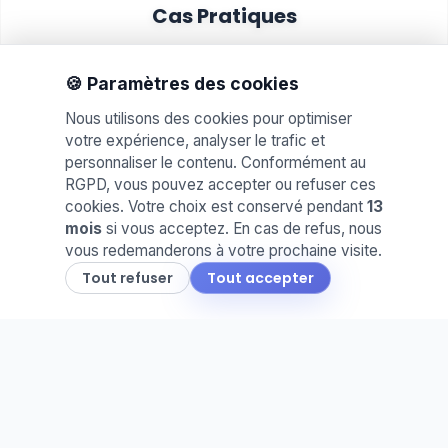
Cas Pratiques
Proposez des mises en situation réelles. Idéal
pour évaluer les compétences et le savoir-faire
🍪 Paramètres des cookies
de vos élèves.
Nous utilisons des cookies pour optimiser
votre expérience, analyser le trafic et
personnaliser le contenu. Conformément au
RGPD, vous pouvez accepter ou refuser ces
cookies. Votre choix est conservé pendant
13
mois
si vous acceptez. En cas de refus, nous
vous redemanderons à votre prochaine visite.
📅
Tout refuser
Tout accepter
Agenda & Cahier de Texte
Planifiez vos séances et partagez le travail à
faire. Une organisation claire pour vous et vos