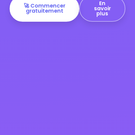
En
🚀 Commencer
savoir
gratuitement
plus