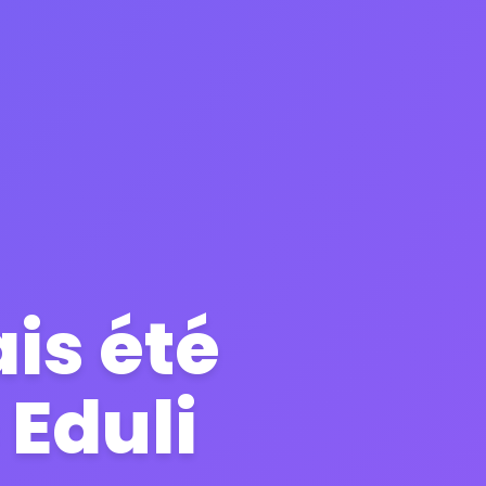
is été
 Eduli