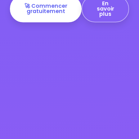
En
🚀 Commencer
savoir
gratuitement
plus