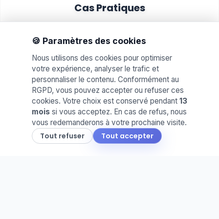
Cas Pratiques
Proposez des mises en situation réelles. Idéal
pour évaluer les compétences et le savoir-faire
🍪 Paramètres des cookies
de vos élèves.
Nous utilisons des cookies pour optimiser
votre expérience, analyser le trafic et
personnaliser le contenu. Conformément au
RGPD, vous pouvez accepter ou refuser ces
cookies. Votre choix est conservé pendant
13
mois
si vous acceptez. En cas de refus, nous
vous redemanderons à votre prochaine visite.
📅
Tout refuser
Tout accepter
Agenda & Cahier de Texte
Planifiez vos séances et partagez le travail à
faire. Une organisation claire pour vous et vos