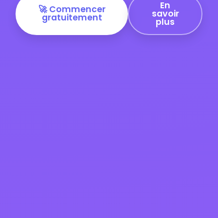
En
🚀 Commencer
savoir
gratuitement
plus