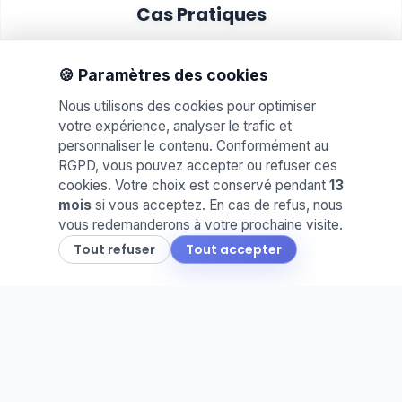
Cas Pratiques
Proposez des mises en situation réelles. Idéal
pour évaluer les compétences et le savoir-faire
🍪 Paramètres des cookies
de vos élèves.
Nous utilisons des cookies pour optimiser
votre expérience, analyser le trafic et
personnaliser le contenu. Conformément au
RGPD, vous pouvez accepter ou refuser ces
cookies. Votre choix est conservé pendant
13
mois
si vous acceptez. En cas de refus, nous
vous redemanderons à votre prochaine visite.
📅
Tout refuser
Tout accepter
Agenda & Cahier de Texte
Planifiez vos séances et partagez le travail à
faire. Une organisation claire pour vous et vos