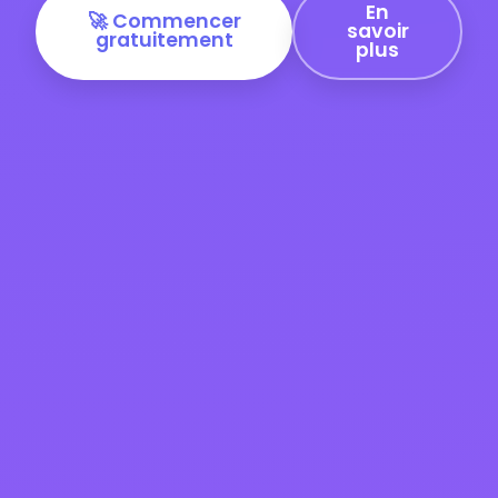
En
🚀 Commencer
savoir
gratuitement
plus