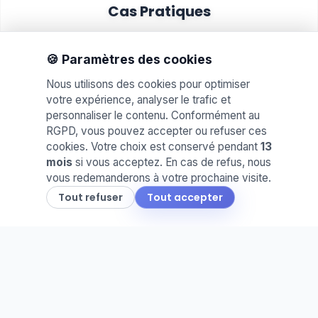
Cas Pratiques
Proposez des mises en situation réelles. Idéal
pour évaluer les compétences et le savoir-faire
🍪 Paramètres des cookies
de vos élèves.
Nous utilisons des cookies pour optimiser
votre expérience, analyser le trafic et
personnaliser le contenu. Conformément au
RGPD, vous pouvez accepter ou refuser ces
cookies. Votre choix est conservé pendant
13
mois
si vous acceptez. En cas de refus, nous
vous redemanderons à votre prochaine visite.
📅
Tout refuser
Tout accepter
Agenda & Cahier de Texte
Planifiez vos séances et partagez le travail à
faire. Une organisation claire pour vous et vos