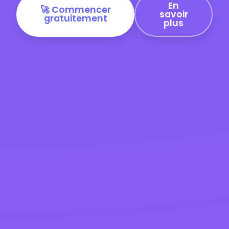
En
🚀 Commencer
savoir
gratuitement
plus