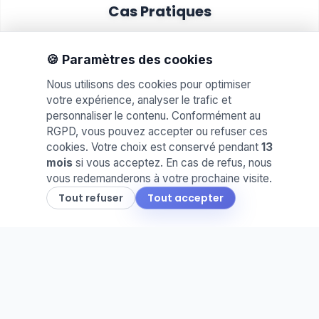
Cas Pratiques
Proposez des mises en situation réelles. Idéal
pour évaluer les compétences et le savoir-faire
🍪 Paramètres des cookies
de vos élèves.
Nous utilisons des cookies pour optimiser
votre expérience, analyser le trafic et
personnaliser le contenu. Conformément au
RGPD, vous pouvez accepter ou refuser ces
cookies. Votre choix est conservé pendant
13
mois
si vous acceptez. En cas de refus, nous
vous redemanderons à votre prochaine visite.
📅
Tout refuser
Tout accepter
Agenda & Cahier de Texte
Planifiez vos séances et partagez le travail à
faire. Une organisation claire pour vous et vos